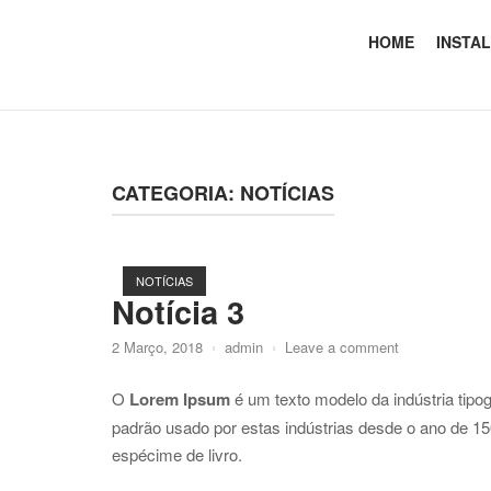
Skip
to
HOME
INSTA
Home
content
CATEGORIA:
NOTÍCIAS
NOTÍCIAS
Notícia 3
2 Março, 2018
admin
Leave a comment
O
Lorem Ipsum
é um texto modelo da indústria tipo
padrão usado por estas indústrias desde o ano de 1
espécime de livro.